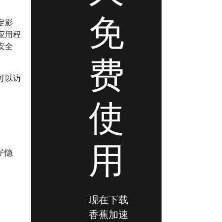
免
定影
应用程
安全
费
可以访
使
用
护隐
现在下载
香蕉加速