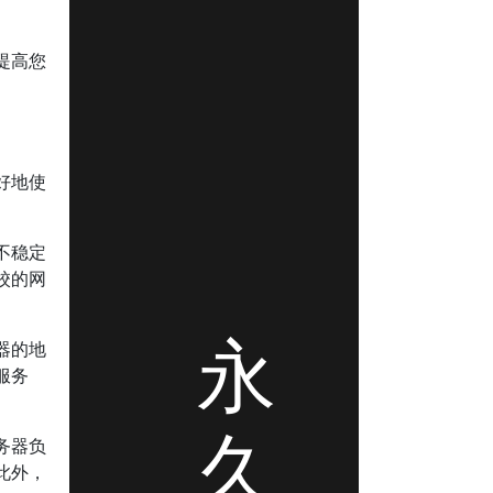
提高您
。
好地使
不稳定
校的网
永
器的地
服务
久
务器负
此外，