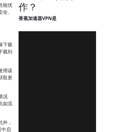
作？
性能优
安全、
香蕉加速器VPN是
保下载
下载到
使用该
获取更
情况
比如流
此外，
置中启